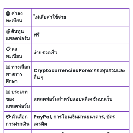
🤖 ค่าลง
ไม่เสียค่าใช้จ่าย
ทะเบียน
💰 ต้นทุน
ฟรี
แพลตฟอร์ม
📋 ลง
ง่าย รวดเร็ว
ทะเบียน
📊 ทางเลือก
Cryptocurrencies Forex กองทุนรวมและ
ทางการ
อื่น ๆ
ศึกษา
📊 ประเภท
ของ
แพลตฟอร์มสําหรับแอปพลิเคชันบนเว็บ
แพลตฟอร์ม
💳 ตัวเลือก
PayPal, การโอนเงินผ่านธนาคาร, บัตร
การฝากเงิน
เครดิต