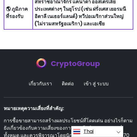
สหราชอาณาจักร แคนาดา ออสเตรเลีย
🌎 ภูมิภาค
ประเทศต่างๆ ในยุโรป (เช่น ฝรั่งเศส เยอรมนี
ที่รองรับ
อิตาลี เนเธอร์แลนด์) ทวีปอเมริกาส่วนใหญ่
(ไม่รวมสหรัฐอเมริกา) และเอเชีย
CryptoGroup
เกี่ยวกับเรา
ติดต่อ
เข้า สู่ ระบบ
หมายเหตุความเสี่ยงที่สําคัญ:
การซื้อขายสามารถสร้างผลประโยชน์ที่โดดเด่น อย่างไรก็ตาม
ยังเกี่ยวข้องกับความเสี่ยงของการสูญเสียเงินทุนบางส่วน/
Thai
ทั้งหมด และควรพิจารณาโดยนักลงทุนรายแรก ประมาณ 70