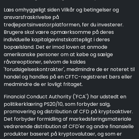
Læs omhyggeligt siden Vilkår og betingelser og
ansvarsfraskrivelse på
tredjepartsinvestorplatformen, før du investerer.
Brugere skal være opmærksomme på deres
individuelle kapitalgevinstskattepligt i deres
bopælsland. Det er imod loven at anmode
amerikanske personer om at købe og sælge
råvareoptioner, selvom de kaldes
'forudsigelseskontrakter', medmindre de er noteret til
handel og handles på en CFTC-registreret børs eller
medmindre de er lovligt fritaget.
Financial Conduct Authority ('FCA') har udstedt en
politikerklæring PS20/10, som forbyder salg,
promovering og distribution af CFD på kryptoaktiver.
Det forbyder formidling af markedsføringsmateriale
vedrørende distribution af CFD'er og andre finansielle
produkter baseret på kryptovalutaer, og som er