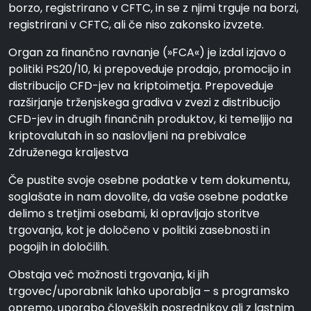
borzo, registrirano v CFTC, in se z njimi trguje na borzi,
registrirani v CFTC, ali če niso zakonsko izvzete.
Organ za finančno ravnanje (»FCA«) je izdal izjavo o
politiki PS20/10, ki prepoveduje prodajo, promocijo in
distribucijo CFD-jev na kriptoimetja. Prepoveduje
razširjanje trženjskega gradiva v zvezi z distribucijo
CFD-jev in drugih finančnih produktov, ki temeljijo na
kriptovalutah in so naslovljeni na prebivalce
Združenega kraljestva
Če pustite svoje osebne podatke v tem dokumentu,
soglašate in nam dovolite, da vaše osebne podatke
delimo s tretjimi osebami, ki opravljajo storitve
trgovanja, kot je določeno v politiki zasebnosti in
pogojih in določilih.
Obstaja več možnosti trgovanja, ki jih
trgovec/uporabnik lahko uporablja – s programsko
opremo, uporabo človeških posrednikov ali z lastnim