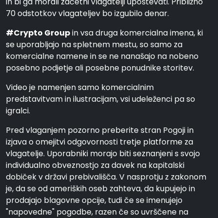
in bi ga morali začetni vlagatelji upoštevati. Približno
70 odstotkov vlagateljev bo izgubilo denar.
#Crypto Group
in vsa druga komercialna imena, ki
se uporabljajo na spletnem mestu, so samo za
komercialne namene in se ne nanašajo na nobeno
posebno podjetje ali posebne ponudnike storitev.
Video je namenjen samo komercialnim
predstavitvam in ilustracijam, vsi udeleženci pa so
igralci.
Pred vlaganjem pozorno preberite stran Pogoji in
izjava o omejitvi odgovornosti tretje platforme za
vlagatelje. Uporabniki morajo biti seznanjeni s svojo
individualno obveznostjo za davek na kapitalski
dobiček v državi prebivališča. V nasprotju z zakonom
je, da se od ameriških oseb zahteva, da kupujejo in
prodajajo blagovne opcije, tudi če se imenujejo
"napovedne" pogodbe, razen če so uvrščene na